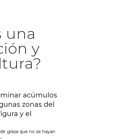
s una
ión y
ltura?
liminar acúmulos
lgunas zonas del
igura y el
 de grasa que no se hayan