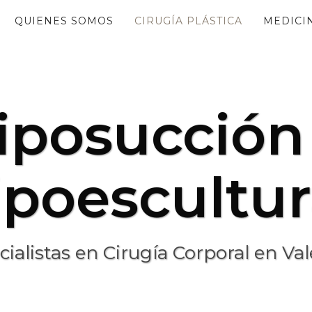
QUIENES SOMOS
CIRUGÍA PLÁSTICA
MEDICIN
iposucción
ipoescultu
ialistas en Cirugía Corporal en Va