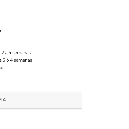
r
e 2 a 4 semanas
te 3 ó 4 semanas
co
VIA