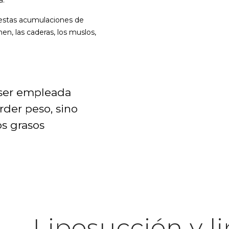
a.
 estas acumulaciones de
en, las caderas, los muslos,
 ser empleada
der peso, sino
os grasos
Liposucción y l