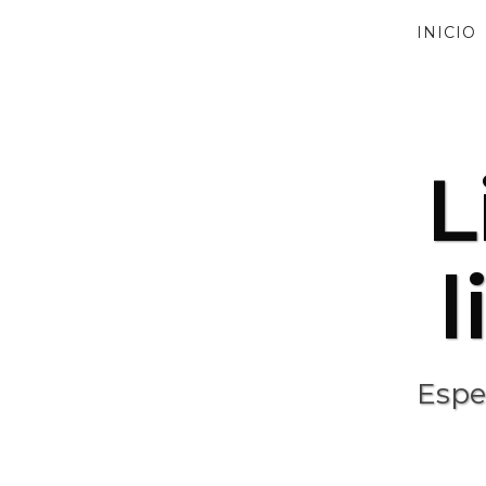
INICIO
L
l
Espec