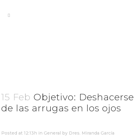
15 Feb
Objetivo: Deshacerse
de las arrugas en los ojos
Posted at 12:13h
in
General
by
Dres. Miranda García