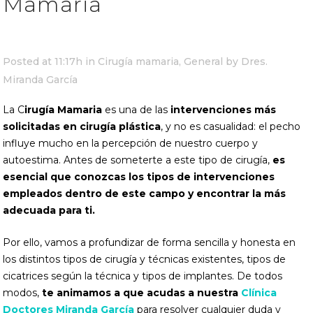
Mamaria
Posted at 11:17h
in
Cirugía mamaria
,
General
by
Dres.
Miranda García
La C
irugía Mamaria
es una de las
intervenciones más
solicitadas en cirugía plástica
, y no es casualidad: el pecho
influye mucho en la percepción de nuestro cuerpo y
autoestima. Antes de someterte a este tipo de cirugía,
es
esencial que conozcas los tipos de intervenciones
empleados dentro de este campo y encontrar la más
adecuada para ti.
Por ello, vamos a profundizar de forma sencilla y honesta en
los distintos tipos de cirugía y técnicas existentes, tipos de
cicatrices según la técnica y tipos de implantes. De todos
modos,
te animamos a que acudas a nuestra
Clínica
Doctores Miranda García
para resolver cualquier duda y