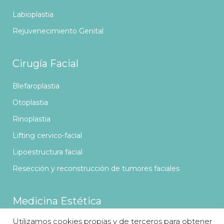
Labioplastia
Rejuvenecimiento Genital
Cirugía Facial
Blefaroplastia
Otoplastia
Rinoplastia
Lifting cervico-facial
Lipoestructura facial
Resección y reconstrucción de tumores faciales
Medicina Estética
Utilizamos cookies propias y de terceros para obtener
Ácido Hialurónico